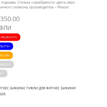
 и подошвы. Стелька «серебряного» цвета, верх
ачного силикона, производитель – Pleaser.
,350.00
УФЛИ
ИНЯШКА.РУ»
ПЫ.РУ»
СЕКСИ»
ABA.RU
ICT
ИТНЕС БИКИНИ
ТУФЛИ ДЛЯ ФИТНЕС БИКИНИ
,
SER