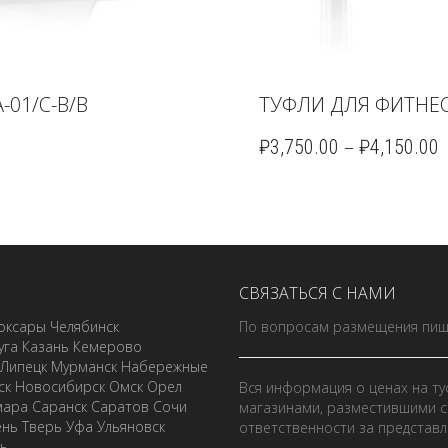
01/C-B/B
ТУФЛИ ДЛЯ ФИТНЕС
–
₽
3,750.00
₽
4,150.00
СВЯЗАТЬСЯ С НАМИ
оксары
Челябинск
По вопросам размещения пиш
уга
Казань
Кемерово
Липецк
Мурманск
Набережные
ск
Новосибирск
Омск
Орел
Вся информация о ценах на ту
мара
Саранск
Саратов
Сочи
магазинами, разместившими с
ень
Тверь
Уфа
Ульяновск
ответственности за представ
ль