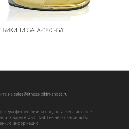
 БИКИНИ GALA-08/C-G/C
ите на
sales@fitness-bikini-shoes.ru
фли для фитнес-бикини предоставлена интернет-
вои товары в ФБШ. ФБШ не несет какой-либо
ленную информацию.