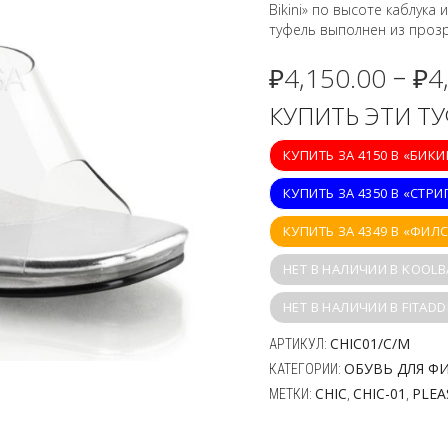
Bikini» по высоте каблука
туфель выполнен из прозр
₽
4,150.00
₽
4
–
КУПИТЬ ЭТИ Т
КУПИТЬ ЗА 4150 В «БИК
КУПИТЬ ЗА 4350 В «СТРИ
КУПИТЬ ЗА 4349 В «ФИЛ
НЕТ В НАЛИЧИИ В KOOLB
НЕТ В НАЛИЧИИ В FITADD
CHIC01/C/M
АРТИКУЛ:
ОБУВЬ ДЛЯ Ф
КАТЕГОРИИ:
CHIC
CHIC-01
PLEA
МЕТКИ:
,
,