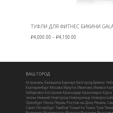
ТУФЛИ ДЛЯ ФИТНЕС БИКИНИ GALA-
–
₽
4,000.00
₽
4,150.00
ВАШ ГОРОД
Астрахань
Балашиха
Барнаул
Белгород
Брянск
Чеб
Екатеринбург
Москва
Иркутск
Иваново
Ижевск
Кал
Хабаровск
Кострома
Краснодар
Красноярск
Курск
челны
Нижний Новгород
Новокузнецк
Новороссий
Оренбург
Пенза
Пермь
Ростов-на-Дону
Рязань
Са
Санкт-Петербург
Тамбов
Тольятти
Томск
Тула
Тюм
Владимир
Владивосток
Вологда
Воронеж
Ярослав