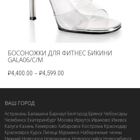
БОСОНОЖКИ ДЛЯ ФИТНЕС БИКИНИ
GALA06/C/M
–
₽
4,400.00
₽
4,599.00
ВАШ ГОРОД
Астрахань
Балашиха
Барнаул
Белгород
Брянск
Чебоксары
Челябинск
Екатеринбург
Москва
Иркутск
Иваново
Ижевск
Калуга
Казань
Кемерово
Хабаровск
Кострома
Краснодар
Красноярск
Курск
Липецк
Мурманск
Набережные челны
Нижний Новгород
Новокузнецк
Новороссийск
Новосибирск