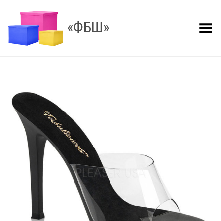
«ФБШ»
Показать меню