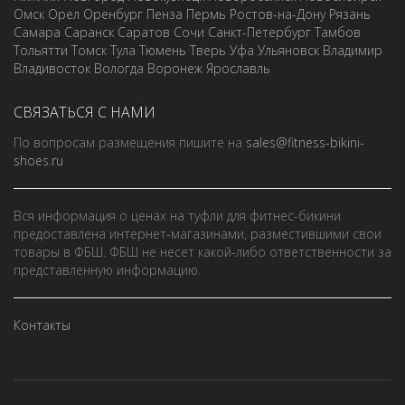
Омск
Орел
Оренбург
Пенза
Пермь
Ростов-на-Дону
Рязань
Самара
Саранск
Саратов
Сочи
Санкт-Петербург
Тамбов
Тольятти
Томск
Тула
Тюмень
Тверь
Уфа
Ульяновск
Владимир
Владивосток
Вологда
Воронеж
Ярославль
СВЯЗАТЬСЯ С НАМИ
По вопросам размещения пишите на
sales@fitness-bikini-
shoes.ru
Вся информация о ценах на туфли для фитнес-бикини
предоставлена интернет-магазинами, разместившими свои
товары в ФБШ. ФБШ не несет какой-либо ответственности за
представленную информацию.
Контакты