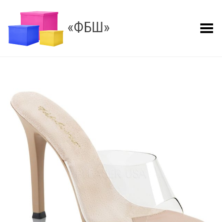
«ФБШ»
Показать меню