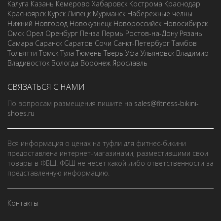
Калуга
Казань
Кемерово
Хабаровск
Кострома
Краснодар
Красноярск
Курск
Липецк
Мурманск
Набережные челны
Нижний Новгород
Новокузнецк
Новороссийск
Новосибирск
Омск
Орел
Оренбург
Пенза
Пермь
Ростов-на-Дону
Рязань
Самара
Саранск
Саратов
Сочи
Санкт-Петербург
Тамбов
Тольятти
Томск
Тула
Тюмень
Тверь
Уфа
Ульяновск
Владимир
Владивосток
Вологда
Воронеж
Ярославль
СВЯЗАТЬСЯ С НАМИ
По вопросам размещения пишите на
sales@fitness-bikini-
shoes.ru
Вся информация о ценах на туфли для фитнес-бикини
предоставлена интернет-магазинами, разместившими свои
товары в ФБШ. ФБШ не несет какой-либо ответственности за
представленную информацию.
Контакты