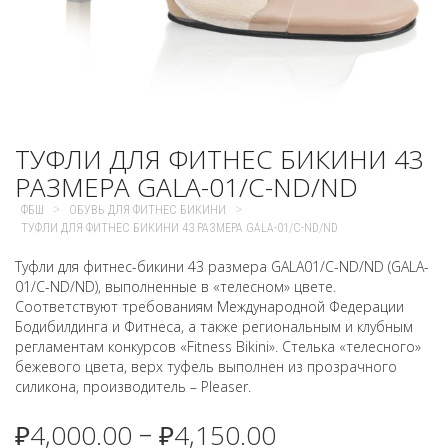
ТУФЛИ ДЛЯ ФИТНЕС БИКИНИ 43
РАЗМЕРА GALA-01/C-ND/ND
>
>
ФБШ
ОБУВЬ ДЛЯ ФИТНЕС БИКИНИ
ТУФЛИ ДЛЯ ФИТНЕС БИКИНИ 43 РАЗМЕРА GALA-01/C-ND/ND
Туфли для фитнес-бикини 43 размера GALA01/C-ND/ND (GALA-
01/C-ND/ND), выполненные в «телесном» цвете.
Соответствуют требованиям Международной Федерации
Бодибилдинга и Фитнеса, а также региональным и клубным
регламентам конкурсов «Fitness Bikini». Стелька «телесного»
бежевого цвета, верх туфель выполнен из прозрачного
силикона, производитель – Pleaser.
₽
4,000.00
₽
4,150.00
–