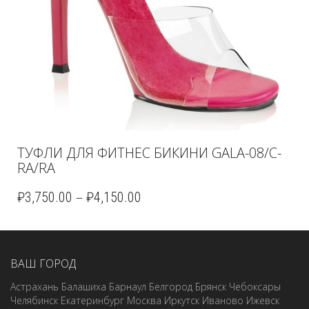
ТУФЛИ ДЛЯ ФИТНЕС БИКИНИ GALA-08/C-
RA/RA
–
₽
3,750.00
₽
4,150.00
ВАШ ГОРОД
Астрахань
Балашиха
Барнаул
Белгород
Брянск
Чебоксары
Челябинск
Екатеринбург
Москва
Иркутск
Иваново
Ижевск